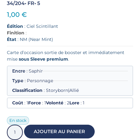
34/204
• FR
• 5
1,00
€
Édition
: Ciel Scintillant
Finition
:
État
: NM (Near Mint)
Carte d’occasion sortie de booster et immédiatement
mise
sous Sleeve premium
.
Encre
: Saphir
Type
: Personnage
Classification
: Storyborn|Allié
Coût
: 1
Force
: 1
Volonté
: 2
Lore
: 1
En stock
AJOUTER AU PANIER