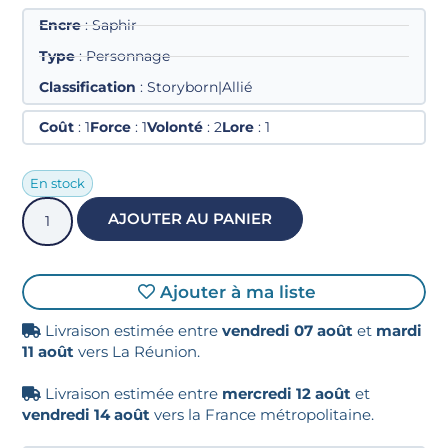
Encre
: Saphir
Type
: Personnage
Classification
: Storyborn|Allié
Coût
: 1
Force
: 1
Volonté
: 2
Lore
: 1
En stock
AJOUTER AU PANIER
Ajouter à ma liste
Livraison estimée entre
vendredi 07 août
et
mardi
11 août
vers La Réunion.
Livraison estimée entre
mercredi 12 août
et
vendredi 14 août
vers la France métropolitaine.