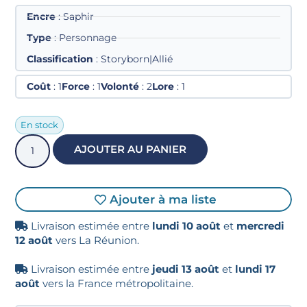
Encre
: Saphir
Type
: Personnage
Classification
: Storyborn|Allié
Coût
: 1
Force
: 1
Volonté
: 2
Lore
: 1
En stock
AJOUTER AU PANIER
Ajouter à ma liste
Livraison estimée entre
lundi 10 août
et
mercredi
12 août
vers La Réunion.
Livraison estimée entre
jeudi 13 août
et
lundi 17
août
vers la France métropolitaine.