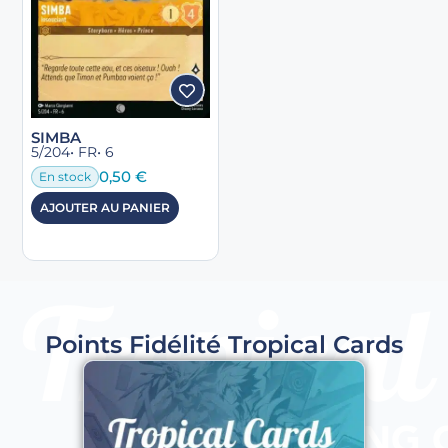
SIMBA
5/204
• FR
• 6
0,50
€
En stock
AJOUTER AU PANIER
Points Fidélité Tropical Cards