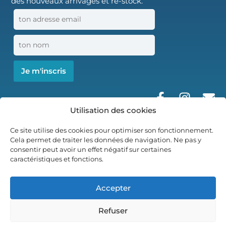
des nouveaux arrivages et re-stock.
Utilisation des cookies
Ce site utilise des cookies pour optimiser son fonctionnement.
Cela permet de traiter les données de navigation. Ne pas y
consentir peut avoir un effet négatif sur certaines
caractéristiques et fonctions.
© 2026 Tropical Cards, tous droits réservés | Création site
internet par
JNS WebSolutions
Accepter
Mentions Légales
Politique de confidentialité
Refuser
Conditions Générale de Vente
Politique de cookies