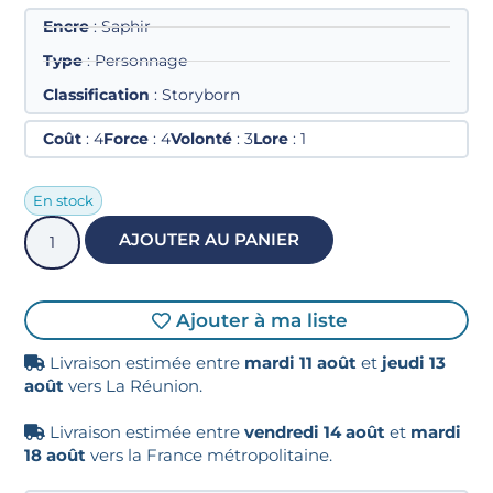
Encre
: Saphir
Type
: Personnage
Classification
: Storyborn
Coût
: 4
Force
: 4
Volonté
: 3
Lore
: 1
En stock
AJOUTER AU PANIER
Ajouter à ma liste
Livraison estimée entre
mardi 11 août
et
jeudi 13
août
vers La Réunion.
Livraison estimée entre
vendredi 14 août
et
mardi
18 août
vers la France métropolitaine.