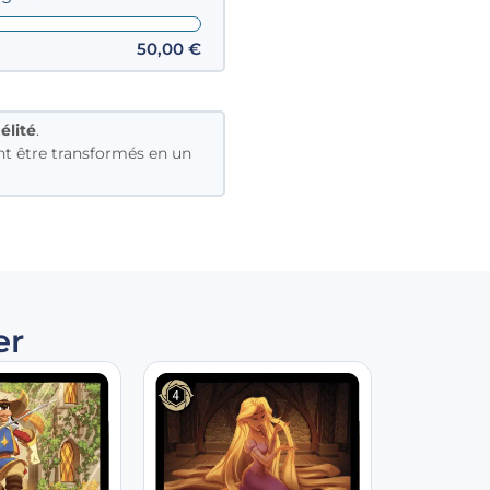
50,00
€
élité
.
t être transformés en un
er