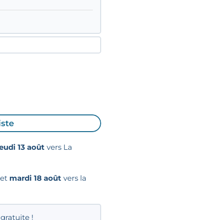
iste
jeudi 13 août
vers La
et
mardi 18 août
vers la
gratuite !