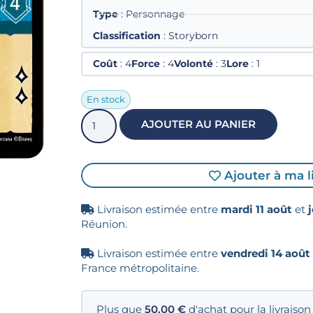
Type
: Personnage
Classification
: Storyborn
Coût
: 4
Force
: 4
Volonté
: 3
Lore
: 1
En stock
AJOUTER AU PANIER
Ajouter à ma l
Livraison estimée entre
mardi 11 août
et
Réunion.
Livraison estimée entre
vendredi 14 août
France métropolitaine.
Plus que
50,00
€
d'achat pour la livraison 