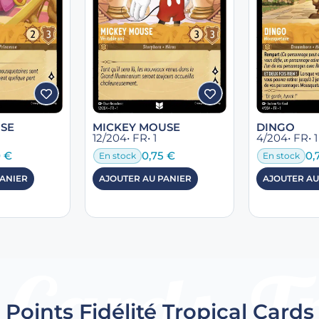
USE
MICKEY MOUSE
DINGO
12/204
• FR
• 1
4/204
• FR
• 1
0
€
0,75
€
0,
En stock
En stock
PANIER
AJOUTER AU PANIER
AJOUTER AU
Points Fidélité Tropical Cards