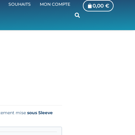
SOUHAITS
MON COMPTE
0,00
€
iatement mise
sous Sleeve