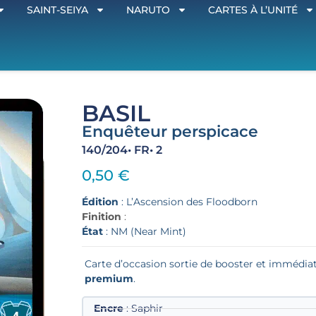
SAINT-SEIYA
NARUTO
CARTES À L’UNITÉ
BASIL
Enquêteur perspicace
140/204
• FR
• 2
0,50
€
Édition
: L’Ascension des Floodborn
Finition
:
État
: NM (Near Mint)
Carte d’occasion sortie de booster et imméd
premium
.
Encre
: Saphir