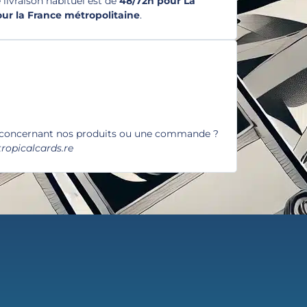
e livraison habituel est de
48/72h pour La
pour la France métropolitaine
.
 concernant nos produits ou une commande ?
ropicalcards.re