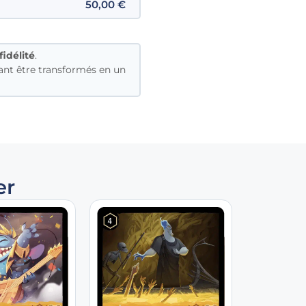
50,00
€
fidélité
.
nt être transformés en un
er