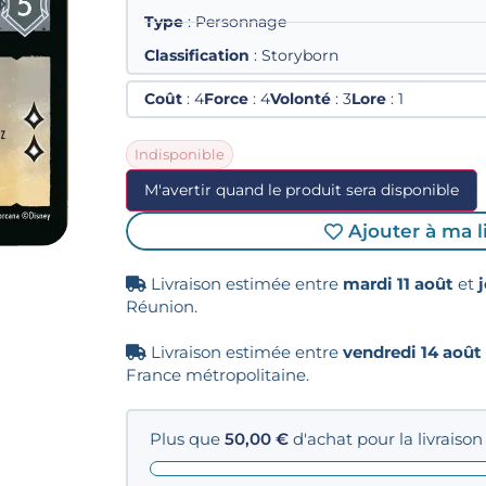
Type
: Personnage
Classification
: Storyborn
Coût
: 4
Force
: 4
Volonté
: 3
Lore
: 1
Indisponible
M'avertir quand le produit sera disponible
Ajouter à ma l
Livraison estimée entre
mardi 11 août
et
Réunion.
Livraison estimée entre
vendredi 14 août
France métropolitaine.
Plus que
50,00
€
d'achat pour la livraison 