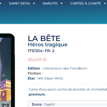
SAINT-SEIYA
NARUTO
CARTES À L’UNITÉ
LA BÊTE
Héros tragique
173/204
• FR
• 2
25,00
€
Édition
: L’Ascension des Floodborn
Finition
:
État
: NM (Near Mint)
Carte d’occasion sortie de booster et imméd
premium
.
Encre
: Saphir