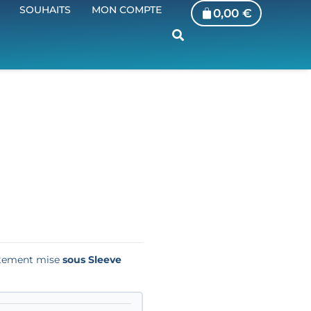
SOUHAITS
MON COMPTE
0,00
€
iatement mise
sous Sleeve