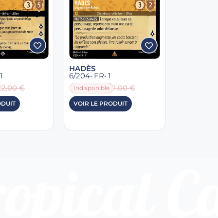
HADÈS
 1
6/204
• FR
• 1
2,00
€
1,00
€
Indisponible
ODUIT
VOIR LE PRODUIT