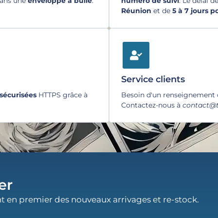
dans une
enveloppe à bulle
.
numéro de suivi
. Le délai d
Réunion
et de
5 à 7 jours 
Service clients
sécurisées
HTTPS grâce à
Besoin d'un renseignement
Contactez-nous à
contact@t
er
t en premier des nouveaux arrivages et re-stock.