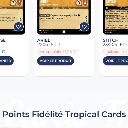
USE
ARIEL
STITCH
1/204
• FR
• 1
23/204
• FR
•
0
€
0,75
€
Indisponible
Indisponible
PANIER
VOIR LE PRODUIT
VOIR LE PR
Points Fidélité Tropical Cards