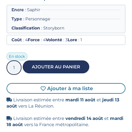
Encre
: Saphir
Type
: Personnage
Classification
: Storyborn
Coût
: 4
Force
: 4
Volonté
: 3
Lore
: 1
En stock
AJOUTER AU PANIER
Ajouter à ma liste
Livraison estimée entre
mardi 11 août
et
jeudi 13
août
vers La Réunion.
Livraison estimée entre
vendredi 14 août
et
mardi
18 août
vers la France métropolitaine.