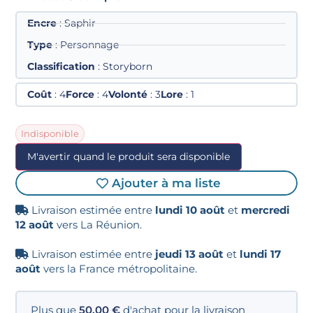
Encre
: Saphir
Type
: Personnage
Classification
: Storyborn
Coût
: 4
Force
: 4
Volonté
: 3
Lore
: 1
Indisponible
M'avertir quand le produit sera disponible
Ajouter à ma liste
Livraison estimée entre
lundi 10 août
et
mercredi
12 août
vers La Réunion.
Livraison estimée entre
jeudi 13 août
et
lundi 17
août
vers la France métropolitaine.
Plus que
50,00
€
d'achat pour la livraison