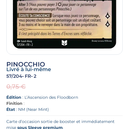
PINOCCHIO
Livré à lui-même
57/204
• FR
• 2
0,75
€
Édition
: L’Ascension des Floodborn
Finition
:
État
: NM (Near Mint)
Carte d’occasion sortie de booster et immédiatement
mise
sous Sleeve premium
.