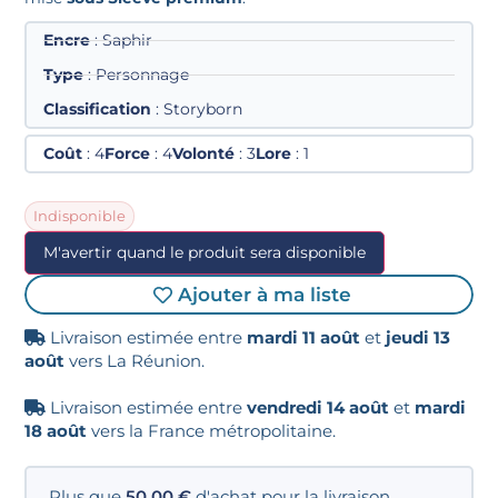
Encre
: Saphir
Type
: Personnage
Classification
: Storyborn
Coût
: 4
Force
: 4
Volonté
: 3
Lore
: 1
Indisponible
M'avertir quand le produit sera disponible
Ajouter à ma liste
Livraison estimée entre
mardi 11 août
et
jeudi 13
août
vers La Réunion.
Livraison estimée entre
vendredi 14 août
et
mardi
18 août
vers la France métropolitaine.
Plus que
50,00
€
d'achat pour la livraison