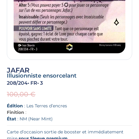
JAFAR
Illusionniste ensorcelant
208/204
• FR
• 3
100,00
€
Édition
: Les Terres d’encres
Finition
:
État
: NM (Near Mint)
Carte d’occasion sortie de booster et immédiatement
mise
sous Sleeve premium
.