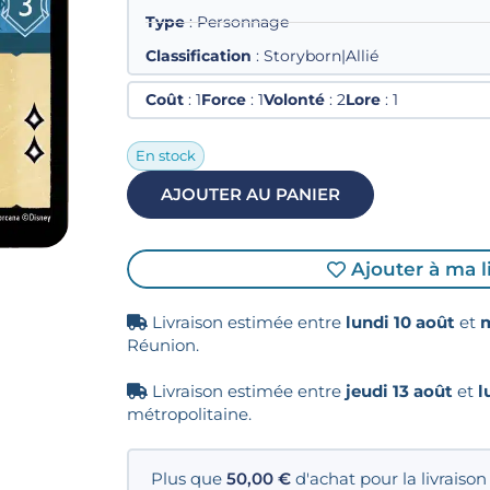
Type
: Personnage
Classification
: Storyborn|Allié
Coût
: 1
Force
: 1
Volonté
: 2
Lore
: 1
En stock
AJOUTER AU PANIER
Ajouter à ma l
Livraison estimée entre
lundi 10 août
et
m
Réunion.
Livraison estimée entre
jeudi 13 août
et
l
métropolitaine.
Plus que
50,00
€
d'achat pour la livraison 