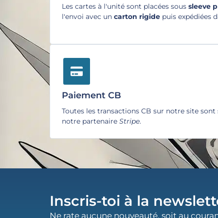
Les cartes à l'unité sont placées sous
sleeve 
l'envoi avec un
carton rigide
puis expédiées 
Paiement CB
Toutes les transactions CB sur notre site sont
notre partenaire
Stripe
.
Inscris-toi à la newslett
Ne rate aucune nouveauté, soit au couran