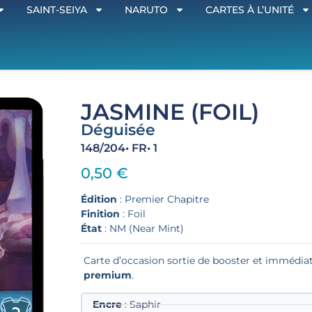
SAINT-SEIYA
NARUTO
CARTES À L’UNITÉ
JASMINE (FOIL)
Déguisée
148/204
• FR
• 1
0,50
€
Édition
: Premier Chapitre
Finition
: Foil
État
: NM (Near Mint)
Carte d’occasion sortie de booster et imméd
premium
.
Encre
: Saphir