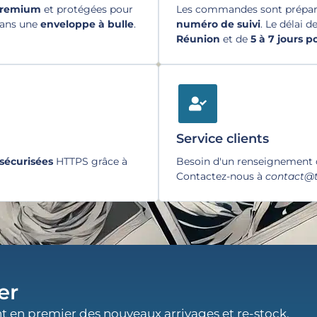
premium
et protégées pour
Les commandes sont préparé
dans une
enveloppe à bulle
.
numéro de suivi
. Le délai d
Réunion
et de
5 à 7 jours 
Service clients
sécurisées
HTTPS grâce à
Besoin d'un renseignement
Contactez-nous à
contact@t
er
t en premier des nouveaux arrivages et re-stock.