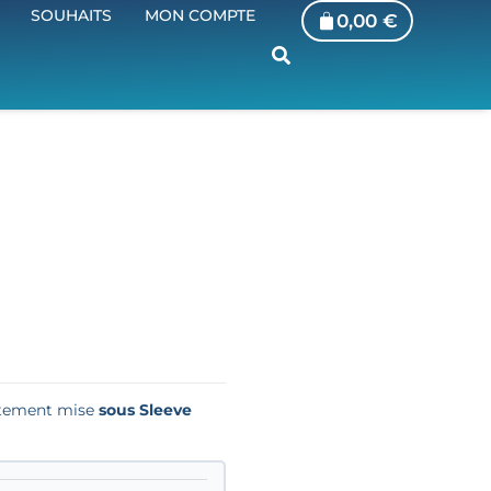
SOUHAITS
MON COMPTE
0,00
€
iatement mise
sous Sleeve