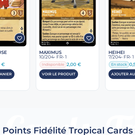
USE
MAXIMUS
HEIHEI
10/204
• FR
• 1
7/204
• FR
• 1
5
€
2,00
€
0,
Indisponible
En stock
PANIER
VOIR LE PRODUIT
AJOUTER AU
Points Fidélité Tropical Cards