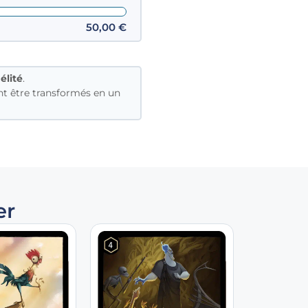
50,00
€
élité
.
t être transformés en un
er