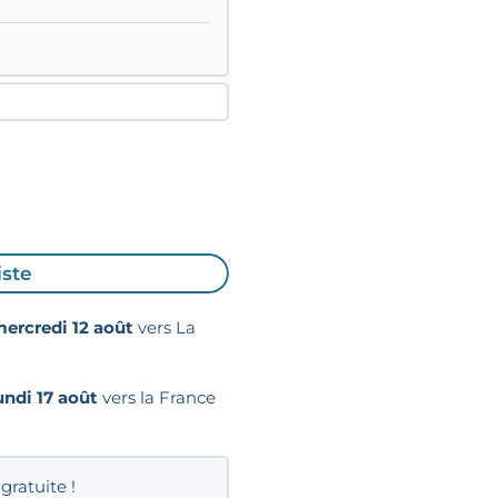
iste
ercredi 12 août
vers La
undi 17 août
vers la France
gratuite !