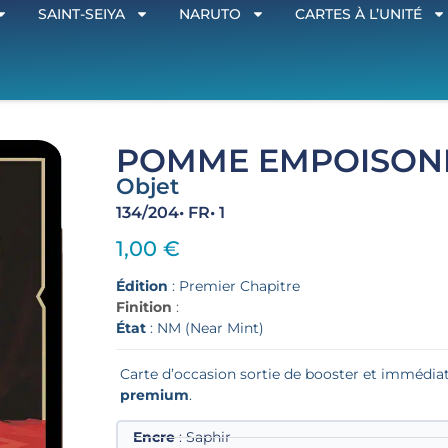
SAINT-SEIYA
NARUTO
CARTES À L’UNITÉ
POMME EMPOISON
Objet
134/204
• FR
• 1
1,00
€
Édition
: Premier Chapitre
Finition
:
État
: NM (Near Mint)
Carte d’occasion sortie de booster et imméd
premium
.
Encre
: Saphir