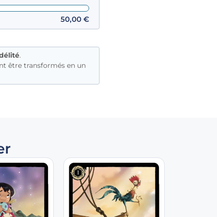
50,00
€
délité
.
t être transformés en un
er