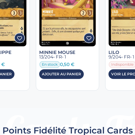
LIPPE
MINNIE MOUSE
LILO
13/204
• FR
• 1
9/204
• FR
• 1
5
€
0,50
€
En stock
Indisponible
PANIER
AJOUTER AU PANIER
VOIR LE PR
Points Fidélité Tropical Cards