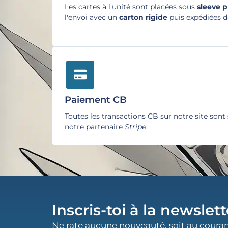
Les cartes à l'unité sont placées sous
sleeve 
l'envoi avec un
carton rigide
puis expédiées 
Paiement CB
Toutes les transactions CB sur notre site sont
notre partenaire
Stripe
.
Inscris-toi à la newslett
Ne rate aucune nouveauté, soit au couran