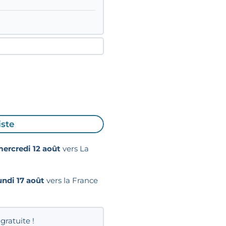
iste
ercredi 12 août
vers La
undi 17 août
vers la France
gratuite !