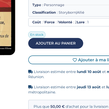
Type
: Personnage
Classification
: Storyborn|Allié
Coût
: 1
Force
: 1
Volonté
: 2
Lore
: 1
En stock
AJOUTER AU PANIER
Ajouter à ma l
Livraison estimée entre
lundi 10 août
et
m
Réunion.
Livraison estimée entre
jeudi 13 août
et
l
métropolitaine.
Plus que
50,00
€
d'achat pour la livraison 