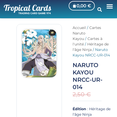
0,00
€
Accueil
/
Cartes
Naruto
Kayou
/
Cartes à
l'unité
/
Héritage de
l'âge Ninja
/ Naruto
Kayou NRCC-UR-014
NARUTO
KAYOU
NRCC-UR-
014
2,50
€
Édition
: Héritage de
l'âge Ninja